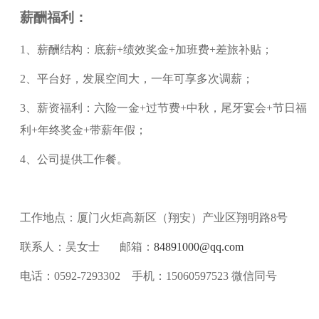
薪酬福利：
1
、
薪酬结构：底薪
+绩效奖金+加班费+差旅补贴
；
2
、
平台好，发展空间大，一年可享多次调薪
；
3
、
薪资福利：六险一金
+过节费+中秋，尾牙宴会+节日福
利+年终奖金+带薪年假
；
4
、
公司提供工作餐
。
工作地点：厦门火炬高新区（翔安）产业区翔明路
8号
联系人：
吴女士
邮箱：
84891000@qq.com
电话：
0592-7293302 手机：15060597523 微信同号