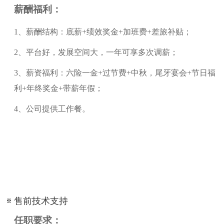
薪酬福利：
1
、
薪酬结构：底薪
+绩效奖金+加班费+差旅补贴；
2
、
平台好，发展空间大，一年可享多次调薪；
3
、
薪资福利：六险一金
+过节费+中秋，尾牙宴会+节日福
利+年终奖金+带薪年假；
4
、
公司提供工作餐。
售前技术支持
任职要求：