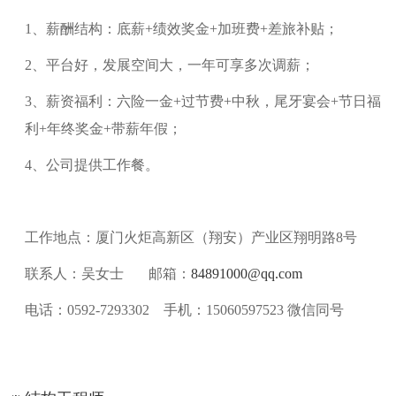
1
、
薪酬结构：底薪
+绩效奖金+加班费+差旅补贴
；
2
、
平台好，发展空间大，一年可享多次调薪
；
3
、
薪资福利：六险一金
+过节费+中秋，尾牙宴会+节日福
利+年终奖金+带薪年假
；
4
、
公司提供工作餐
。
工作地点：厦门火炬高新区（翔安）产业区翔明路
8号
联系人：
吴女士
邮箱：
84891000@qq.com
电话：
0592-7293302 手机：15060597523 微信同号