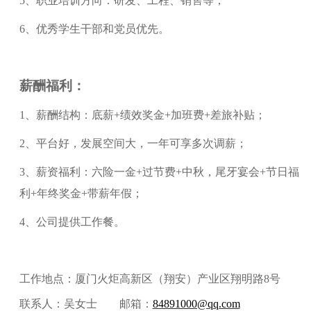
5、职业培训方向：研发、工程、销售等；
6、优秀学生干部和党员优先。
薪酬福利：
1
、
薪酬结构：底薪
+绩效奖金+加班费+差旅补贴；
2
、
平台好，发展空间大，一年可享多次调薪；
3
、
薪资福利：六险一金
+过节费+中秋，尾牙宴会+节日福
利+年终奖金+带薪年假；
4
、
公司提供工作餐。
工作地点：厦门火炬高新区（翔安）产业区翔明路
8号
联系人：吴女士
邮箱：
84891000@qq.com