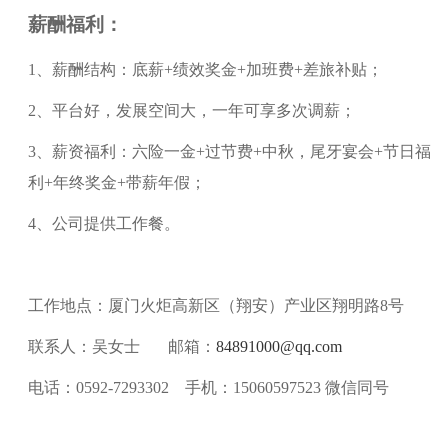
薪酬福利：
1
、
薪酬结构：底薪
+绩效奖金+加班费+差旅补贴
；
2
、
平台好，发展空间大，一年可享多次调薪
；
3
、
薪资福利：六险一金
+过节费+中秋，尾牙宴会+节日福
利+年终奖金+带薪年假
；
4
、
公司提供工作餐
。
工作地点：厦门火炬高新区（翔安）产业区翔明路
8号
联系人：
吴女士
邮箱：
84891000@qq.com
电话：
0592-7293302 手机：15060597523 微信同号