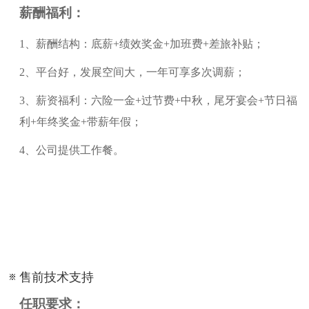
薪酬福利：
1
、
薪酬结构：底薪
+绩效奖金+加班费+差旅补贴；
2
、
平台好，发展空间大，一年可享多次调薪；
3
、
薪资福利：六险一金
+过节费+中秋，尾牙宴会+节日福
利+年终奖金+带薪年假；
4
、
公司提供工作餐。
售前技术支持
任职要求：